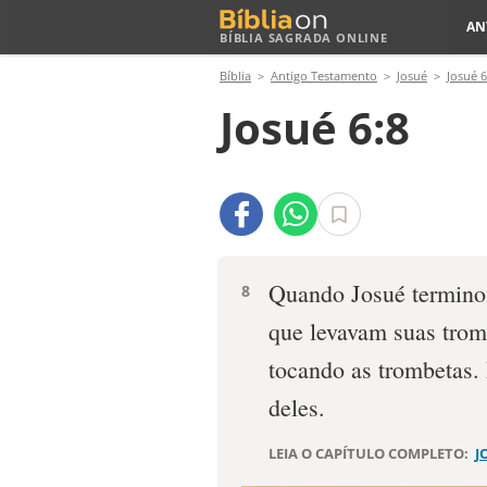
AN
BÍBLIA SAGRADA ONLINE
Bíblia
Antigo Testamento
Josué
Josué 6
Josué 6:8
Quando Josué terminou
8
que levavam suas tromb
tocando as trombetas. 
deles.
LEIA O CAPÍTULO COMPLETO:
J