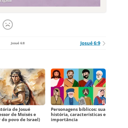
Josué 6:9
Josué 6:8
stória de Josué
Personagens bíblicos: sua
essor de Moisés e
história, características e
r do povo de Israel)
importância