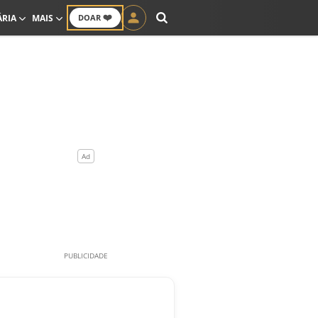
❤️
ÁRIA
MAIS
DOAR