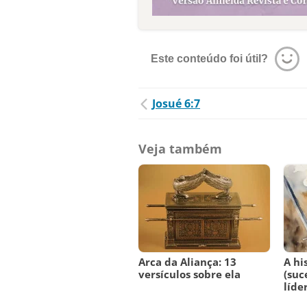
Este conteúdo foi útil?
Josué 6:7
Veja também
Arca da Aliança: 13
A hi
versículos sobre ela
(suc
líde