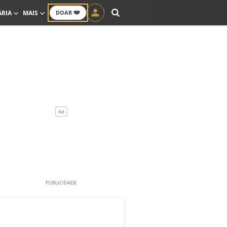
❤️
ÁRIA
MAIS
DOAR