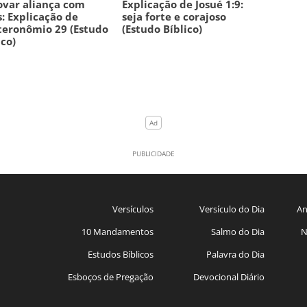
var aliança com
Explicação de Josué 1:9:
: Explicação de
seja forte e corajoso
eronômio 29 (Estudo
(Estudo Bíblico)
ico)
Versículos
Versículo do Dia
An
10 Mandamentos
Salmo do Dia
N
Estudos Bíblicos
Palavra do Dia
Esboços de Pregação
Devocional Diário