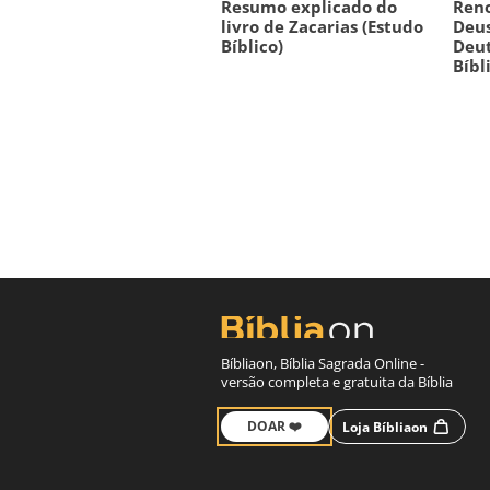
Resumo explicado do
Reno
livro de Zacarias (Estudo
Deus
Bíblico)
Deut
Bíbl
Bíbliaon, Bíblia Sagrada Online -
versão completa e gratuita da Bíblia
DOAR ❤️
Loja Bíbliaon