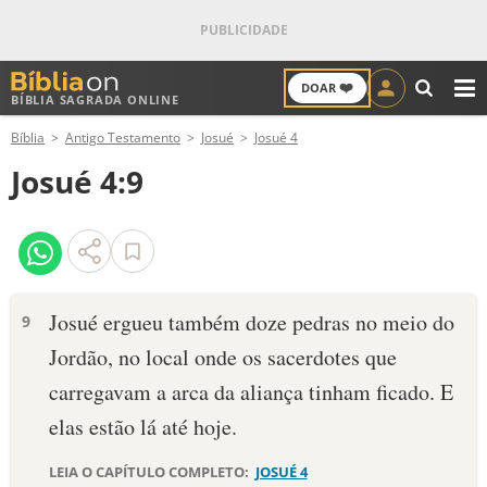
❤️
DOAR
BÍBLIA SAGRADA ONLINE
M
Bíblia
Antigo Testamento
Josué
Josué 4
ANTIGO TESTAMENTO
Josué 4:9
NOVO TESTAMENTO
VERSÍCULOS
VERSÍCULO DO DIA
Josué ergueu também doze pedras no meio do
9
Jordão, no local onde os sacerdotes que
PALAVRA DO DIA
carregavam a arca da aliança tinham ficado. E
SALMO DO DIA
elas estão lá até hoje.
DEVOCIONAL DIÁRIO
LEIA O CAPÍTULO COMPLETO:
JOSUÉ 4