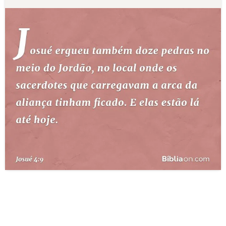
10 MANDAMENTOS
ESTUDOS BÍBLICOS
ESBOÇOS DE PREGAÇÃO
TEMAS
PERGUNTE À BÍBLIA
IA
TERMO BÍBLICO
JOGOS
QUEM SOMOS
LOJA BÍBLIAON