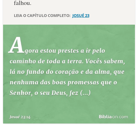
falhou.
10 MANDAMENTOS
LEIA O CAPÍTULO COMPLETO:
JOSUÉ 23
ESTUDOS BÍBLICOS
ESBOÇOS DE PREGAÇÃO
TEMAS
PERGUNTE À BÍBLIA
IA
TERMO BÍBLICO
JOGOS
QUEM SOMOS
LOJA BÍBLIAON