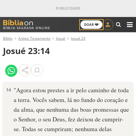
❤️
DOAR
BÍBLIA SAGRADA ONLINE
M
Bíblia
Antigo Testamento
Josué
Josué 23
ANTIGO TESTAMENTO
Josué 23:14
NOVO TESTAMENTO
VERSÍCULOS
VERSÍCULO DO DIA
"Agora estou prestes a ir pelo caminho de toda
14
a terra. Vocês sabem, lá no fundo do coração e
PALAVRA DO DIA
da alma, que nenhuma das boas pro­messas que
SALMO DO DIA
o Senhor, o seu Deus, fez dei­xou de cumprir-
se. Todas se cumpriram; nenhu­ma delas
DEVOCIONAL DIÁRIO