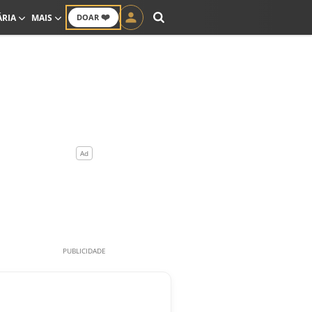
❤️
ÁRIA
MAIS
DOAR