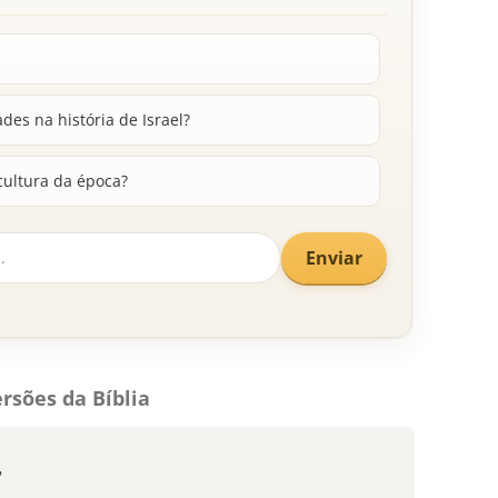
des na história de Israel?
cultura da época?
Enviar
rsões da Bíblia
,