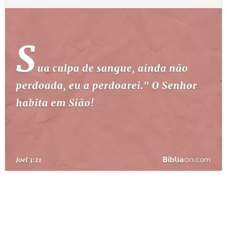
10 MANDAMENTOS
ESTUDOS BÍBLICOS
ESBOÇOS DE PREGAÇÃO
TEMAS
PERGUNTE À BÍBLIA
IA
TERMO BÍBLICO
JOGOS
QUEM SOMOS
LOJA BÍBLIAON