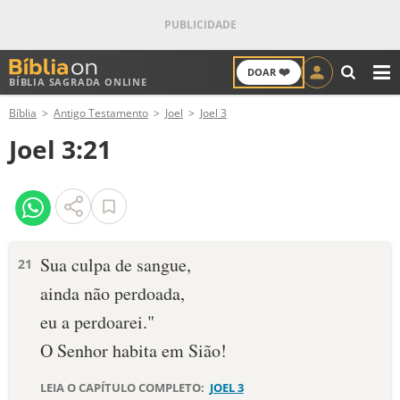
❤️
DOAR
BÍBLIA SAGRADA ONLINE
M
Bíblia
Antigo Testamento
Joel
Joel 3
ANTIGO TESTAMENTO
Joel 3:21
NOVO TESTAMENTO
VERSÍCULOS
VERSÍCULO DO DIA
Sua culpa de sangue,
21
ainda não perdoada,
PALAVRA DO DIA
eu a perdoarei."
SALMO DO DIA
O Senhor habita em Sião!
DEVOCIONAL DIÁRIO
LEIA O CAPÍTULO COMPLETO:
JOEL 3