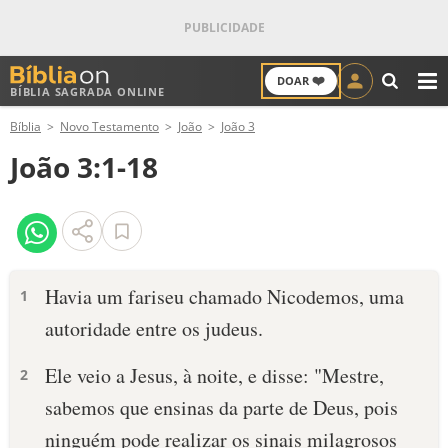
❤️
DOAR
BÍBLIA SAGRADA ONLINE
M
Bíblia
Novo Testamento
João
João 3
ANTIGO TESTAMENTO
João 3:1-18
NOVO TESTAMENTO
VERSÍCULOS
VERSÍCULO DO DIA
Havia um fariseu chamado Nicodemos, uma
1
autoridade entre os judeus.
PALAVRA DO DIA
Ele veio a Jesus, à noite, e disse: "Mestre,
2
SALMO DO DIA
sabemos que ensinas da parte de Deus, pois
DEVOCIONAL DIÁRIO
ninguém pode realizar os sinais milagrosos