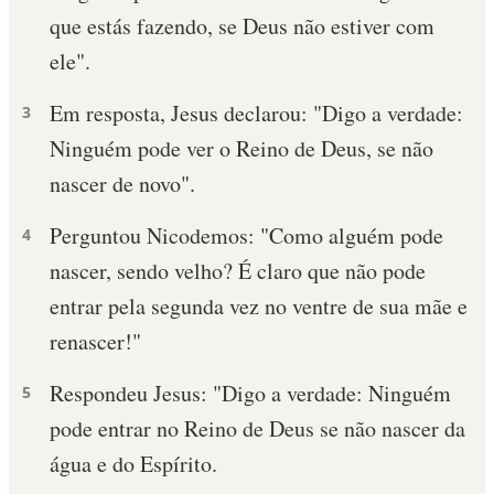
que estás fazendo, se Deus não estiver com
10 MANDAMENTOS
ele".
ESTUDOS BÍBLICOS
Em resposta, Jesus declarou: "Digo a verdade:
3
Ninguém pode ver o Reino de Deus, se não
ESBOÇOS DE PREGAÇÃO
nascer de novo".
TEMAS
Perguntou Nicodemos: "Como alguém pode
4
PERGUNTE À BÍBLIA
nascer, sendo velho? É claro que não pode
IA
entrar pela segunda vez no ventre de sua mãe e
TERMO BÍBLICO
JOGOS
renascer!"
QUEM SOMOS
Respondeu Jesus: "Digo a verdade: Ninguém
5
pode entrar no Reino de Deus se não nascer da
LOJA BÍBLIAON
água e do Espírito.