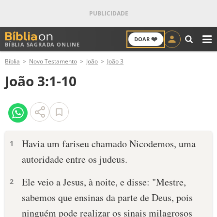
❤️
DOAR
BÍBLIA SAGRADA ONLINE
M
Bíblia
Novo Testamento
João
João 3
ANTIGO TESTAMENTO
João 3:1-10
NOVO TESTAMENTO
VERSÍCULOS
VERSÍCULO DO DIA
Havia um fariseu chamado Nicodemos, uma
1
autoridade entre os judeus.
PALAVRA DO DIA
Ele veio a Jesus, à noite, e disse: "Mestre,
2
SALMO DO DIA
sabemos que ensinas da parte de Deus, pois
DEVOCIONAL DIÁRIO
ninguém pode realizar os sinais milagrosos