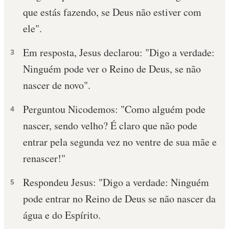
que estás fazendo, se Deus não estiver com
10 MANDAMENTOS
ele".
ESTUDOS BÍBLICOS
Em resposta, Jesus declarou: "Digo a verdade:
3
Ninguém pode ver o Reino de Deus, se não
ESBOÇOS DE PREGAÇÃO
nascer de novo".
TEMAS
Perguntou Nicodemos: "Como alguém pode
4
PERGUNTE À BÍBLIA
nascer, sendo velho? É claro que não pode
IA
entrar pela segunda vez no ventre de sua mãe e
TERMO BÍBLICO
JOGOS
renascer!"
QUEM SOMOS
Respondeu Jesus: "Digo a verdade: Ninguém
5
pode entrar no Reino de Deus se não nascer da
LOJA BÍBLIAON
água e do Espírito.