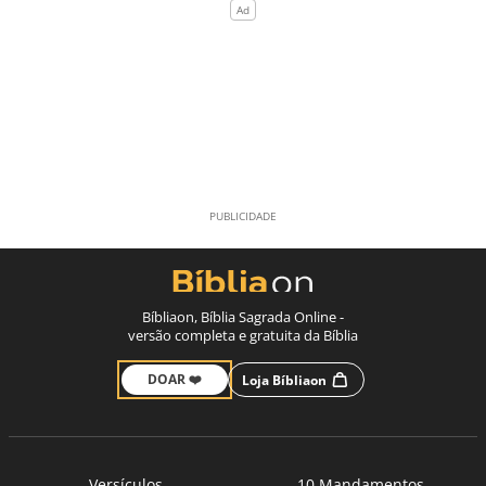
Bíbliaon, Bíblia Sagrada Online -
versão completa e gratuita da Bíblia
DOAR ❤️
Loja Bíbliaon
Versículos
10 Mandamentos