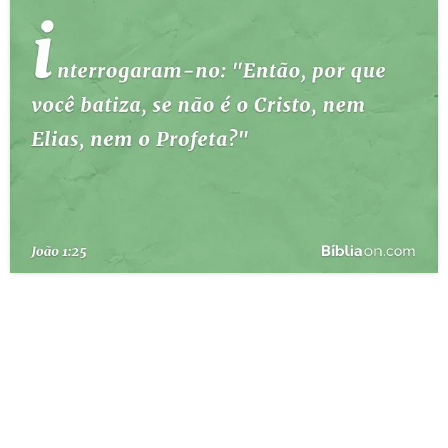
10 MANDAMENTOS
ESTUDOS BÍBLICOS
ESBOÇOS DE PREGAÇÃO
TEMAS
PERGUNTE À BÍBLIA
IA
TERMO BÍBLICO
JOGOS
QUEM SOMOS
LOJA BÍBLIAON