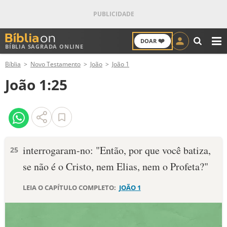
❤️
DOAR
BÍBLIA SAGRADA ONLINE
M
Bíblia
Novo Testamento
João
João 1
ANTIGO TESTAMENTO
João 1:25
NOVO TESTAMENTO
VERSÍCULOS
VERSÍCULO DO DIA
interrogaram-no: "Então, por que você batiza,
25
se não é o Cristo, nem Elias, nem o Profeta?"
PALAVRA DO DIA
LEIA O CAPÍTULO COMPLETO:
JOÃO 1
SALMO DO DIA
DEVOCIONAL DIÁRIO