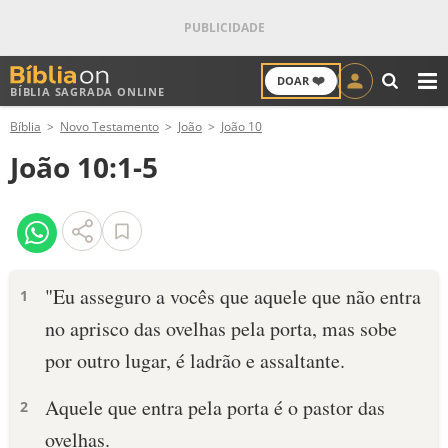
❤️
DOAR
BÍBLIA SAGRADA ONLINE
M
Bíblia
Novo Testamento
João
João 10
ANTIGO TESTAMENTO
João 10:1-5
NOVO TESTAMENTO
VERSÍCULOS
VERSÍCULO DO DIA
"Eu asseguro a vocês que aquele que não entra
1
no aprisco das ovelhas pela porta, mas sobe
PALAVRA DO DIA
por outro lugar, é ladrão e assaltante.
SALMO DO DIA
Aquele que entra pela porta é o pastor das
2
DEVOCIONAL DIÁRIO
ovelhas.