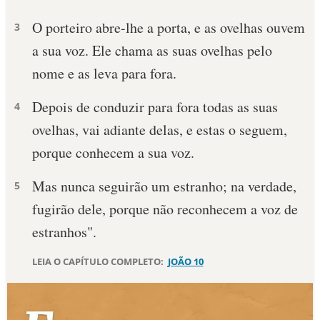
O porteiro abre-lhe a porta, e as ovelhas ouvem
10 MANDAMENTOS
3
a sua voz. Ele chama as suas ovelhas pelo
ESTUDOS BÍBLICOS
nome e as leva para fora.
ESBOÇOS DE PREGAÇÃO
Depois de conduzir para fora todas as suas
4
ovelhas, vai adiante delas, e estas o seguem,
TEMAS
porque conhecem a sua voz.
PERGUNTE À BÍBLIA
IA
Mas nunca seguirão um estranho; na verdade,
5
fugirão dele, porque não reconhecem a voz de
TERMO BÍBLICO
JOGOS
estranhos".
QUEM SOMOS
LEIA O CAPÍTULO COMPLETO:
JOÃO 10
LOJA BÍBLIAON