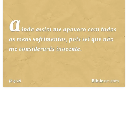
10 MANDAMENTOS
ESTUDOS BÍBLICOS
ESBOÇOS DE PREGAÇÃO
TEMAS
PERGUNTE À BÍBLIA
IA
TERMO BÍBLICO
JOGOS
QUEM SOMOS
LOJA BÍBLIAON