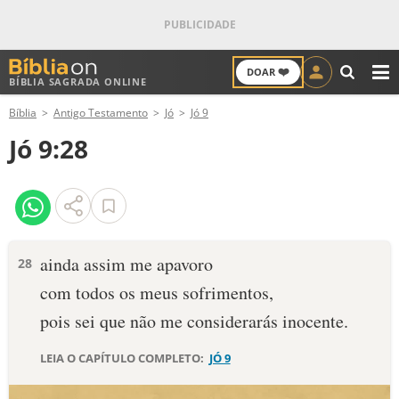
❤️
DOAR
BÍBLIA SAGRADA ONLINE
M
Bíblia
Antigo Testamento
Jó
Jó 9
ANTIGO TESTAMENTO
Jó 9:28
NOVO TESTAMENTO
VERSÍCULOS
VERSÍCULO DO DIA
ainda assim me apavoro
28
com todos os meus sofrimentos,
PALAVRA DO DIA
pois sei que não me considerarás inocente.
SALMO DO DIA
LEIA O CAPÍTULO COMPLETO:
JÓ 9
DEVOCIONAL DIÁRIO