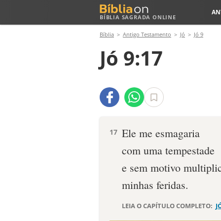
AN
BÍBLIA SAGRADA ONLINE
Bíblia
Antigo Testamento
Jó
Jó 9
Jó 9:17
Ele me esmagaria
17
com uma tempestade
e sem motivo multiplic
minhas feridas.
LEIA O CAPÍTULO COMPLETO:
J