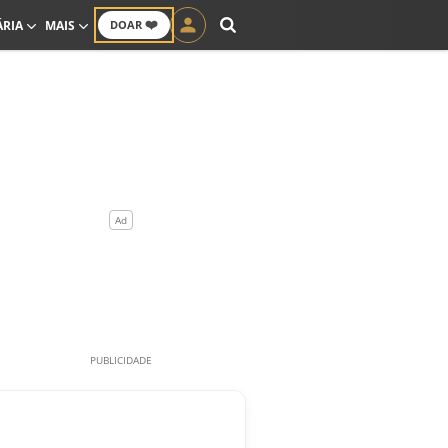
❤️
ÁRIA
MAIS
DOAR