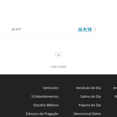
Jó 9:18
Jó 9:17
Versículos
Versículo do Dia
An
10 Mandamentos
Salmo do Dia
N
Estudos Bíblicos
Palavra do Dia
Esboços de Pregação
Devocional Diário