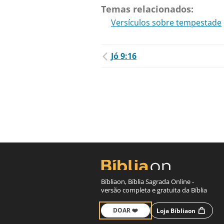
Temas relacionados:
Versículos sobre tempestade
Jó 9:16
Bíbliaon, Bíblia Sagrada Online -
versão completa e gratuita da Bíblia
DOAR ❤️
Loja Bíbliaon