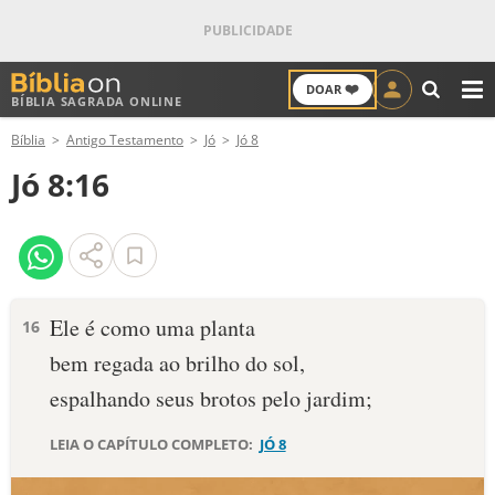
❤️
DOAR
BÍBLIA SAGRADA ONLINE
M
Bíblia
Antigo Testamento
Jó
Jó 8
ANTIGO TESTAMENTO
Jó 8:16
NOVO TESTAMENTO
VERSÍCULOS
VERSÍCULO DO DIA
Ele é como uma planta
16
bem regada ao brilho do sol,
PALAVRA DO DIA
espalhando seus brotos pelo jardim;
SALMO DO DIA
LEIA O CAPÍTULO COMPLETO:
JÓ 8
DEVOCIONAL DIÁRIO