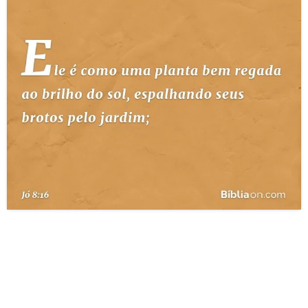
10 MANDAMENTOS
ESTUDOS BÍBLICOS
ESBOÇOS DE PREGAÇÃO
TEMAS
PERGUNTE À BÍBLIA
IA
TERMO BÍBLICO
JOGOS
QUEM SOMOS
LOJA BÍBLIAON