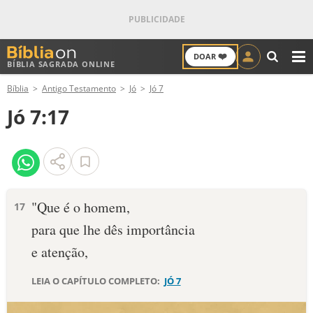
❤️
DOAR
BÍBLIA SAGRADA ONLINE
M
Bíblia
Antigo Testamento
Jó
Jó 7
ANTIGO TESTAMENTO
Jó 7:17
NOVO TESTAMENTO
VERSÍCULOS
VERSÍCULO DO DIA
"Que é o homem,
17
para que lhe dês importância
PALAVRA DO DIA
e atenção,
SALMO DO DIA
LEIA O CAPÍTULO COMPLETO:
JÓ 7
DEVOCIONAL DIÁRIO