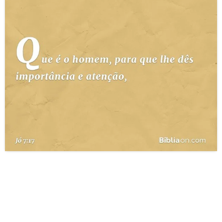
10 MANDAMENTOS
ESTUDOS BÍBLICOS
ESBOÇOS DE PREGAÇÃO
TEMAS
PERGUNTE À BÍBLIA
IA
TERMO BÍBLICO
JOGOS
QUEM SOMOS
LOJA BÍBLIAON