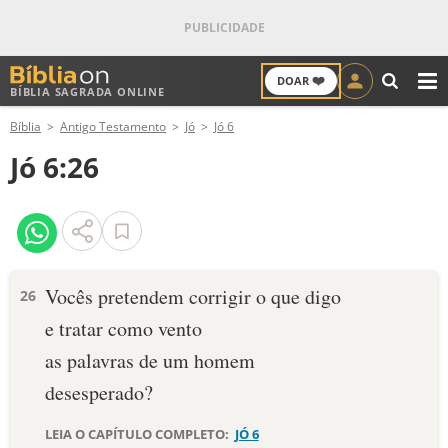
❤️
DOAR
BÍBLIA SAGRADA ONLINE
M
Bíblia
Antigo Testamento
Jó
Jó 6
ANTIGO TESTAMENTO
Jó 6:26
NOVO TESTAMENTO
VERSÍCULOS
VERSÍCULO DO DIA
Vocês pretendem corrigir o que digo
26
e tratar como vento
PALAVRA DO DIA
as palavras de um homem
SALMO DO DIA
desesperado?
DEVOCIONAL DIÁRIO
LEIA O CAPÍTULO COMPLETO:
JÓ 6