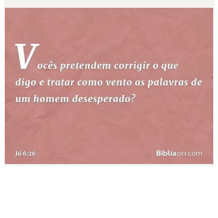
10 MANDAMENTOS
ESTUDOS BÍBLICOS
ESBOÇOS DE PREGAÇÃO
TEMAS
PERGUNTE À BÍBLIA
IA
TERMO BÍBLICO
JOGOS
QUEM SOMOS
LOJA BÍBLIAON