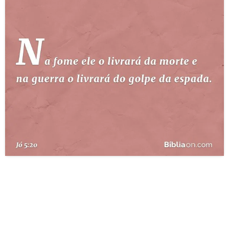
10 MANDAMENTOS
ESTUDOS BÍBLICOS
ESBOÇOS DE PREGAÇÃO
TEMAS
PERGUNTE À BÍBLIA
IA
TERMO BÍBLICO
JOGOS
QUEM SOMOS
LOJA BÍBLIAON