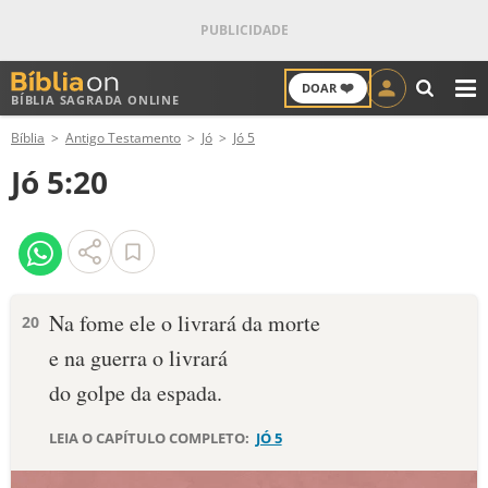
❤️
DOAR
BÍBLIA SAGRADA ONLINE
M
Bíblia
Antigo Testamento
Jó
Jó 5
ANTIGO TESTAMENTO
Jó 5:20
NOVO TESTAMENTO
VERSÍCULOS
VERSÍCULO DO DIA
Na fome ele o livrará da morte
20
e na guerra o livrará
PALAVRA DO DIA
do golpe da espada.
SALMO DO DIA
LEIA O CAPÍTULO COMPLETO:
JÓ 5
DEVOCIONAL DIÁRIO