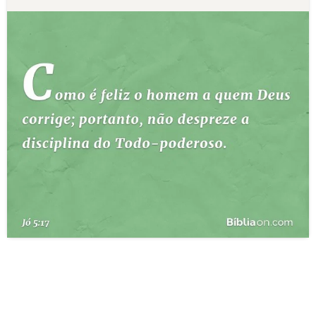
10 MANDAMENTOS
ESTUDOS BÍBLICOS
ESBOÇOS DE PREGAÇÃO
TEMAS
PERGUNTE À BÍBLIA
IA
TERMO BÍBLICO
JOGOS
QUEM SOMOS
LOJA BÍBLIAON