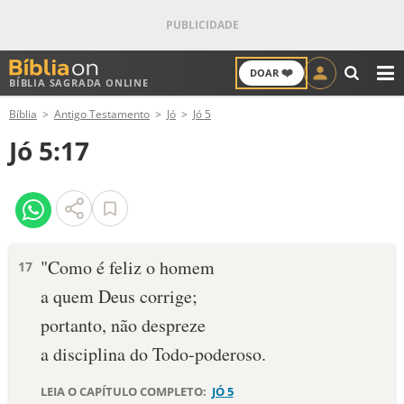
❤️
DOAR
BÍBLIA SAGRADA ONLINE
M
Bíblia
Antigo Testamento
Jó
Jó 5
ANTIGO TESTAMENTO
Jó 5:17
NOVO TESTAMENTO
VERSÍCULOS
VERSÍCULO DO DIA
"Como é feliz o homem
17
a quem Deus corrige;
PALAVRA DO DIA
portanto, não despreze
SALMO DO DIA
a disciplina do Todo-poderoso.
DEVOCIONAL DIÁRIO
LEIA O CAPÍTULO COMPLETO:
JÓ 5