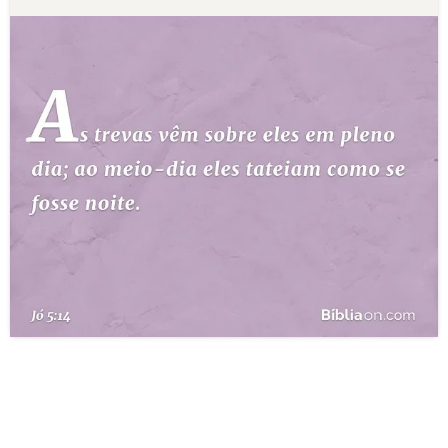
10 MANDAMENTOS
ESTUDOS BÍBLICOS
ESBOÇOS DE PREGAÇÃO
TEMAS
PERGUNTE À BÍBLIA
IA
TERMO BÍBLICO
JOGOS
QUEM SOMOS
LOJA BÍBLIAON