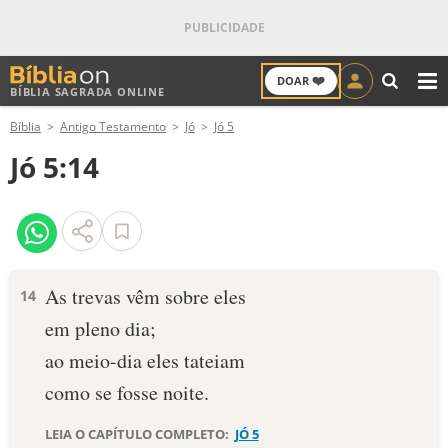
❤️
DOAR
BÍBLIA SAGRADA ONLINE
M
Bíblia
Antigo Testamento
Jó
Jó 5
ANTIGO TESTAMENTO
Jó 5:14
NOVO TESTAMENTO
VERSÍCULOS
VERSÍCULO DO DIA
As trevas vêm sobre eles
14
em pleno dia;
PALAVRA DO DIA
ao meio-dia eles tateiam
SALMO DO DIA
como se fosse noite.
DEVOCIONAL DIÁRIO
LEIA O CAPÍTULO COMPLETO:
JÓ 5