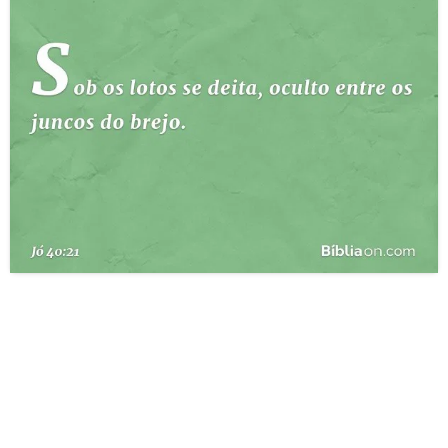
10 MANDAMENTOS
ESTUDOS BÍBLICOS
ESBOÇOS DE PREGAÇÃO
TEMAS
PERGUNTE À BÍBLIA
IA
TERMO BÍBLICO
JOGOS
QUEM SOMOS
LOJA BÍBLIAON