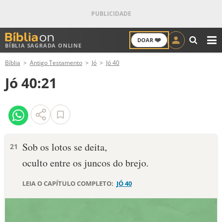
❤️
DOAR
BÍBLIA SAGRADA ONLINE
M
Bíblia
Antigo Testamento
Jó
Jó 40
ANTIGO TESTAMENTO
Jó 40:21
NOVO TESTAMENTO
VERSÍCULOS
VERSÍCULO DO DIA
Sob os lotos se deita,
21
oculto entre os juncos do brejo.
PALAVRA DO DIA
LEIA O CAPÍTULO COMPLETO:
JÓ 40
SALMO DO DIA
DEVOCIONAL DIÁRIO