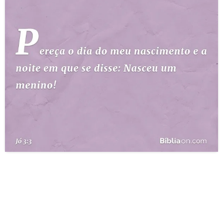
10 MANDAMENTOS
ESTUDOS BÍBLICOS
ESBOÇOS DE PREGAÇÃO
TEMAS
PERGUNTE À BÍBLIA
IA
TERMO BÍBLICO
JOGOS
QUEM SOMOS
LOJA BÍBLIAON