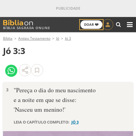
❤️
DOAR
BÍBLIA SAGRADA ONLINE
M
Bíblia
Antigo Testamento
Jó
Jó 3
ANTIGO TESTAMENTO
Jó 3:3
NOVO TESTAMENTO
VERSÍCULOS
VERSÍCULO DO DIA
"Pereça o dia do meu nascimento
3
e a noite em que se disse:
PALAVRA DO DIA
'Nasceu um menino!'
SALMO DO DIA
LEIA O CAPÍTULO COMPLETO:
JÓ 3
DEVOCIONAL DIÁRIO