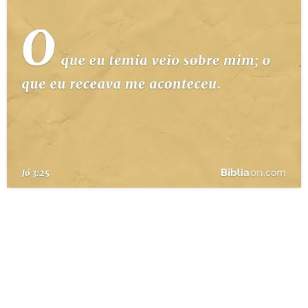
10 MANDAMENTOS
ESTUDOS BÍBLICOS
ESBOÇOS DE PREGAÇÃO
TEMAS
PERGUNTE À BÍBLIA
IA
TERMO BÍBLICO
JOGOS
QUEM SOMOS
LOJA BÍBLIAON