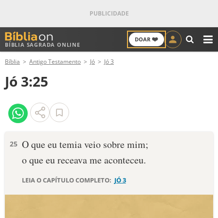
❤️
DOAR
BÍBLIA SAGRADA ONLINE
M
Bíblia
Antigo Testamento
Jó
Jó 3
ANTIGO TESTAMENTO
Jó 3:25
NOVO TESTAMENTO
VERSÍCULOS
VERSÍCULO DO DIA
O que eu temia veio sobre mim;
25
o que eu receava me aconteceu.
PALAVRA DO DIA
LEIA O CAPÍTULO COMPLETO:
JÓ 3
SALMO DO DIA
DEVOCIONAL DIÁRIO