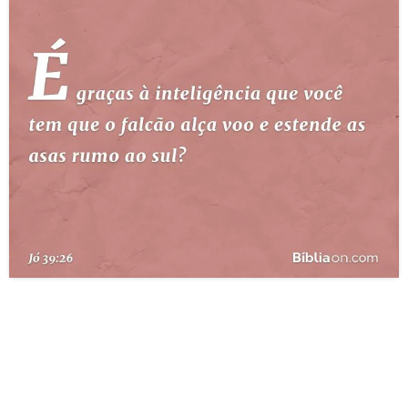
10 MANDAMENTOS
ESTUDOS BÍBLICOS
ESBOÇOS DE PREGAÇÃO
TEMAS
PERGUNTE À BÍBLIA
IA
TERMO BÍBLICO
JOGOS
QUEM SOMOS
LOJA BÍBLIAON