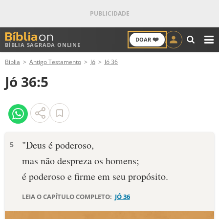
❤️
DOAR
BÍBLIA SAGRADA ONLINE
M
Bíblia
Antigo Testamento
Jó
Jó 36
ANTIGO TESTAMENTO
Jó 36:5
NOVO TESTAMENTO
VERSÍCULOS
VERSÍCULO DO DIA
"Deus é poderoso,
5
mas não despreza os homens;
PALAVRA DO DIA
é poderoso e firme em seu propósito.
SALMO DO DIA
LEIA O CAPÍTULO COMPLETO:
JÓ 36
DEVOCIONAL DIÁRIO