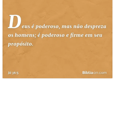
10 MANDAMENTOS
ESTUDOS BÍBLICOS
ESBOÇOS DE PREGAÇÃO
TEMAS
PERGUNTE À BÍBLIA
IA
TERMO BÍBLICO
JOGOS
QUEM SOMOS
LOJA BÍBLIAON