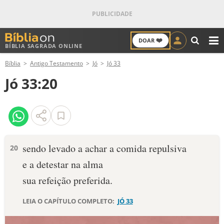
❤️
DOAR
BÍBLIA SAGRADA ONLINE
M
Bíblia
Antigo Testamento
Jó
Jó 33
ANTIGO TESTAMENTO
Jó 33:20
NOVO TESTAMENTO
VERSÍCULOS
VERSÍCULO DO DIA
sendo levado a achar a comida repulsiva
20
e a detestar na alma
PALAVRA DO DIA
sua refeição preferida.
SALMO DO DIA
LEIA O CAPÍTULO COMPLETO:
JÓ 33
DEVOCIONAL DIÁRIO