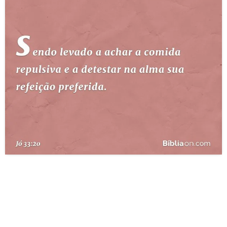
10 MANDAMENTOS
ESTUDOS BÍBLICOS
ESBOÇOS DE PREGAÇÃO
TEMAS
PERGUNTE À BÍBLIA
IA
TERMO BÍBLICO
JOGOS
QUEM SOMOS
LOJA BÍBLIAON