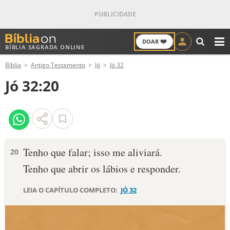
❤️
DOAR
BÍBLIA SAGRADA ONLINE
M
Bíblia
Antigo Testamento
Jó
Jó 32
ANTIGO TESTAMENTO
Jó 32:20
NOVO TESTAMENTO
VERSÍCULOS
VERSÍCULO DO DIA
Tenho que falar; isso me aliviará.
20
Tenho que abrir os lábios e responder.
PALAVRA DO DIA
LEIA O CAPÍTULO COMPLETO:
JÓ 32
SALMO DO DIA
DEVOCIONAL DIÁRIO