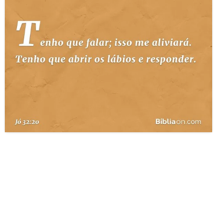
10 MANDAMENTOS
ESTUDOS BÍBLICOS
ESBOÇOS DE PREGAÇÃO
TEMAS
PERGUNTE À BÍBLIA
IA
TERMO BÍBLICO
JOGOS
QUEM SOMOS
LOJA BÍBLIAON