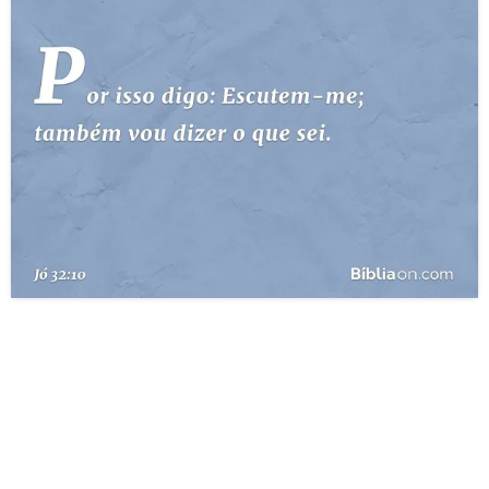
10 MANDAMENTOS
ESTUDOS BÍBLICOS
ESBOÇOS DE PREGAÇÃO
TEMAS
PERGUNTE À BÍBLIA
IA
TERMO BÍBLICO
JOGOS
QUEM SOMOS
LOJA BÍBLIAON