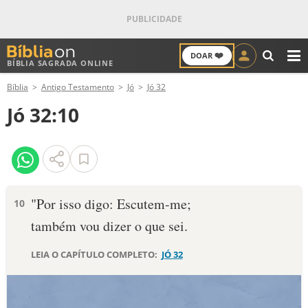
❤️
DOAR
BÍBLIA SAGRADA ONLINE
M
Bíblia
Antigo Testamento
Jó
Jó 32
ANTIGO TESTAMENTO
Jó 32:10
NOVO TESTAMENTO
VERSÍCULOS
VERSÍCULO DO DIA
"Por isso digo: Escutem-me;
10
também vou dizer o que sei.
PALAVRA DO DIA
LEIA O CAPÍTULO COMPLETO:
JÓ 32
SALMO DO DIA
DEVOCIONAL DIÁRIO