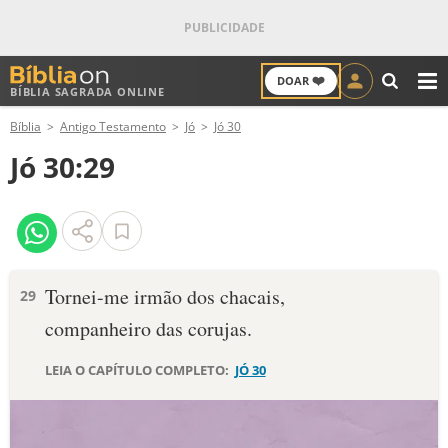
❤️
DOAR
BÍBLIA SAGRADA ONLINE
M
Bíblia
Antigo Testamento
Jó
Jó 30
ANTIGO TESTAMENTO
Jó 30:29
NOVO TESTAMENTO
VERSÍCULOS
VERSÍCULO DO DIA
Tornei-me irmão dos chacais,
29
companheiro das corujas.
PALAVRA DO DIA
LEIA O CAPÍTULO COMPLETO:
JÓ 30
SALMO DO DIA
DEVOCIONAL DIÁRIO