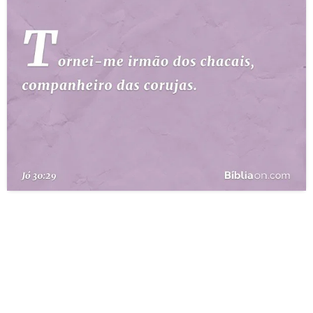
10 MANDAMENTOS
ESTUDOS BÍBLICOS
ESBOÇOS DE PREGAÇÃO
TEMAS
PERGUNTE À BÍBLIA
IA
TERMO BÍBLICO
JOGOS
QUEM SOMOS
LOJA BÍBLIAON