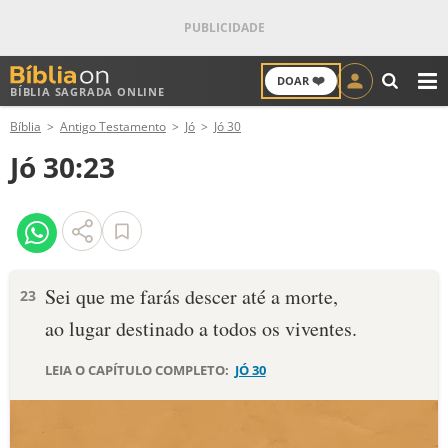
❤️
DOAR
BÍBLIA SAGRADA ONLINE
M
Bíblia
Antigo Testamento
Jó
Jó 30
ANTIGO TESTAMENTO
Jó 30:23
NOVO TESTAMENTO
VERSÍCULOS
VERSÍCULO DO DIA
Sei que me farás descer até a morte,
23
ao lugar destinado a todos os viventes.
PALAVRA DO DIA
LEIA O CAPÍTULO COMPLETO:
JÓ 30
SALMO DO DIA
DEVOCIONAL DIÁRIO