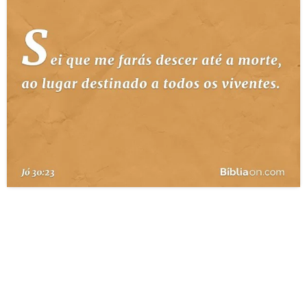
10 MANDAMENTOS
ESTUDOS BÍBLICOS
ESBOÇOS DE PREGAÇÃO
TEMAS
PERGUNTE À BÍBLIA
IA
TERMO BÍBLICO
JOGOS
QUEM SOMOS
LOJA BÍBLIAON