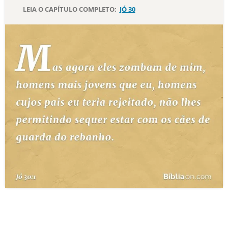
LEIA O CAPÍTULO COMPLETO:
JÓ 30
10 MANDAMENTOS
ESTUDOS BÍBLICOS
ESBOÇOS DE PREGAÇÃO
TEMAS
PERGUNTE À BÍBLIA
IA
TERMO BÍBLICO
JOGOS
QUEM SOMOS
LOJA BÍBLIAON