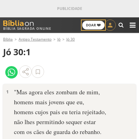
❤️
DOAR
BÍBLIA SAGRADA ONLINE
M
Bíblia
Antigo Testamento
Jó
Jó 30
ANTIGO TESTAMENTO
Jó 30:1
NOVO TESTAMENTO
VERSÍCULOS
VERSÍCULO DO DIA
"Mas agora eles zombam de mim,
1
homens mais jovens que eu,
PALAVRA DO DIA
homens cujos pais eu teria rejeitado,
SALMO DO DIA
não lhes permitindo sequer estar
com os cães de guarda do rebanho.
DEVOCIONAL DIÁRIO