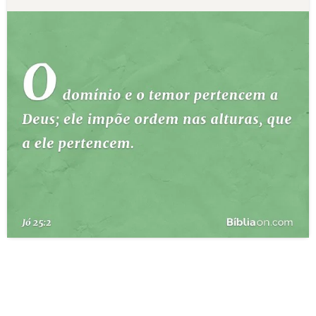
10 MANDAMENTOS
ESTUDOS BÍBLICOS
ESBOÇOS DE PREGAÇÃO
TEMAS
PERGUNTE À BÍBLIA
IA
TERMO BÍBLICO
JOGOS
QUEM SOMOS
LOJA BÍBLIAON