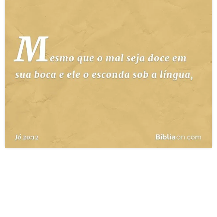
10 MANDAMENTOS
ESTUDOS BÍBLICOS
ESBOÇOS DE PREGAÇÃO
TEMAS
PERGUNTE À BÍBLIA
IA
TERMO BÍBLICO
JOGOS
QUEM SOMOS
LOJA BÍBLIAON