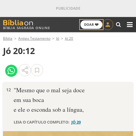
❤️
DOAR
BÍBLIA SAGRADA ONLINE
M
Bíblia
Antigo Testamento
Jó
Jó 20
ANTIGO TESTAMENTO
Jó 20:12
NOVO TESTAMENTO
VERSÍCULOS
VERSÍCULO DO DIA
"Mesmo que o mal seja doce
12
em sua boca
PALAVRA DO DIA
e ele o esconda sob a língua,
SALMO DO DIA
LEIA O CAPÍTULO COMPLETO:
JÓ 20
DEVOCIONAL DIÁRIO