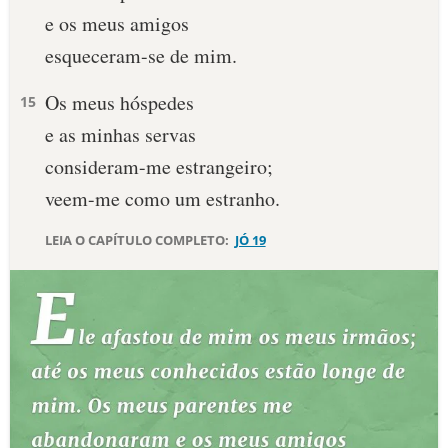
e os meus amigos
10 MANDAMENTOS
esqueceram-se de mim.
ESTUDOS BÍBLICOS
Os meus hóspedes
15
e as minhas servas
ESBOÇOS DE PREGAÇÃO
consideram-me estrangeiro;
TEMAS
veem-me como um estranho.
PERGUNTE À BÍBLIA
LEIA O CAPÍTULO COMPLETO:
JÓ 19
IA
TERMO BÍBLICO
JOGOS
QUEM SOMOS
LOJA BÍBLIAON