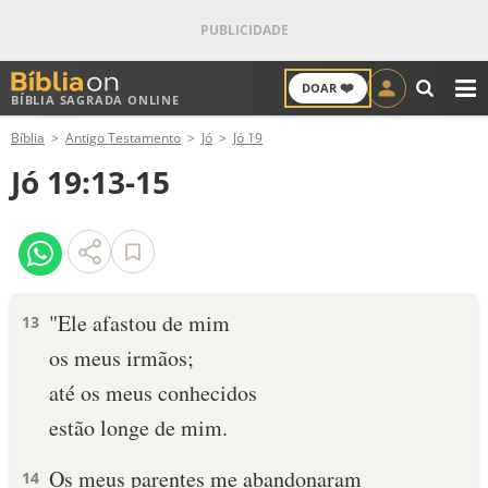
❤️
DOAR
BÍBLIA SAGRADA ONLINE
M
Bíblia
Antigo Testamento
Jó
Jó 19
ANTIGO TESTAMENTO
Jó 19:13-15
NOVO TESTAMENTO
VERSÍCULOS
VERSÍCULO DO DIA
"Ele afastou de mim
13
os meus irmãos;
PALAVRA DO DIA
até os meus conhecidos
SALMO DO DIA
estão longe de mim.
DEVOCIONAL DIÁRIO
Os meus parentes me abandonaram
14