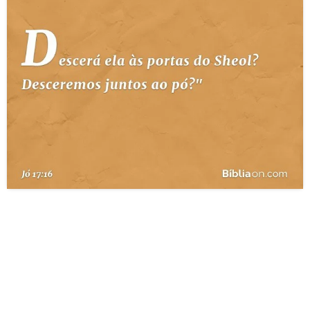
10 MANDAMENTOS
ESTUDOS BÍBLICOS
ESBOÇOS DE PREGAÇÃO
TEMAS
PERGUNTE À BÍBLIA
IA
TERMO BÍBLICO
JOGOS
QUEM SOMOS
LOJA BÍBLIAON