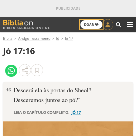
❤️
DOAR
BÍBLIA SAGRADA ONLINE
M
Bíblia
Antigo Testamento
Jó
Jó 17
ANTIGO TESTAMENTO
Jó 17:16
NOVO TESTAMENTO
VERSÍCULOS
VERSÍCULO DO DIA
Descerá ela às portas do Sheol?
16
Desceremos juntos ao pó?"
PALAVRA DO DIA
LEIA O CAPÍTULO COMPLETO:
JÓ 17
SALMO DO DIA
DEVOCIONAL DIÁRIO