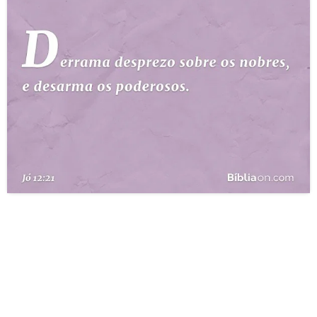
10 MANDAMENTOS
ESTUDOS BÍBLICOS
ESBOÇOS DE PREGAÇÃO
TEMAS
PERGUNTE À BÍBLIA
IA
TERMO BÍBLICO
JOGOS
QUEM SOMOS
LOJA BÍBLIAON