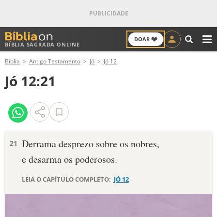
❤️
DOAR
BÍBLIA SAGRADA ONLINE
M
Bíblia
Antigo Testamento
Jó
Jó 12
ANTIGO TESTAMENTO
Jó 12:21
NOVO TESTAMENTO
VERSÍCULOS
VERSÍCULO DO DIA
Derrama desprezo sobre os nobres,
21
e desarma os poderosos.
PALAVRA DO DIA
LEIA O CAPÍTULO COMPLETO:
JÓ 12
SALMO DO DIA
DEVOCIONAL DIÁRIO