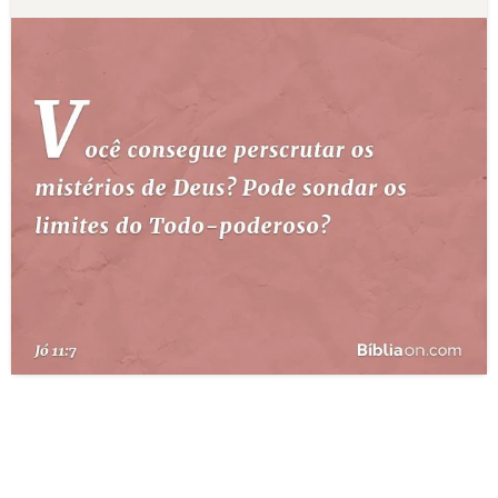
10 MANDAMENTOS
ESTUDOS BÍBLICOS
ESBOÇOS DE PREGAÇÃO
TEMAS
PERGUNTE À BÍBLIA
IA
TERMO BÍBLICO
JOGOS
QUEM SOMOS
LOJA BÍBLIAON