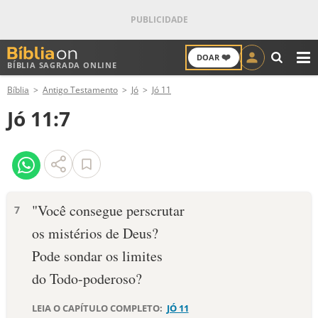
❤️
DOAR
BÍBLIA SAGRADA ONLINE
M
Bíblia
Antigo Testamento
Jó
Jó 11
ANTIGO TESTAMENTO
Jó 11:7
NOVO TESTAMENTO
VERSÍCULOS
VERSÍCULO DO DIA
"Você consegue perscrutar
7
os mistérios de Deus?
PALAVRA DO DIA
Pode sondar os limites
SALMO DO DIA
do Todo-poderoso?
DEVOCIONAL DIÁRIO
LEIA O CAPÍTULO COMPLETO:
JÓ 11