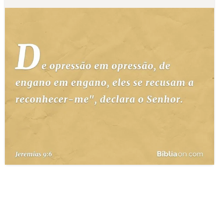
10 MANDAMENTOS
ESTUDOS BÍBLICOS
ESBOÇOS DE PREGAÇÃO
TEMAS
PERGUNTE À BÍBLIA
IA
TERMO BÍBLICO
JOGOS
QUEM SOMOS
LOJA BÍBLIAON