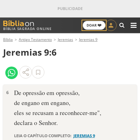
❤️
DOAR
BÍBLIA SAGRADA ONLINE
M
Bíblia
Antigo Testamento
Jeremias
Jeremias 9
ANTIGO TESTAMENTO
Jeremias 9:6
NOVO TESTAMENTO
VERSÍCULOS
VERSÍCULO DO DIA
De opressão em opressão,
6
de engano em engano,
PALAVRA DO DIA
eles se recusam a reconhecer-me",
SALMO DO DIA
declara o Senhor.
DEVOCIONAL DIÁRIO
LEIA O CAPÍTULO COMPLETO:
JEREMIAS 9