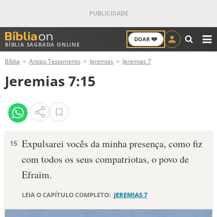
❤️
DOAR
BÍBLIA SAGRADA ONLINE
M
Bíblia
Antigo Testamento
Jeremias
Jeremias 7
ANTIGO TESTAMENTO
Jeremias 7:15
NOVO TESTAMENTO
VERSÍCULOS
VERSÍCULO DO DIA
Expulsarei vocês da minha presença, como fiz
15
com todos os seus compatriotas, o povo de
PALAVRA DO DIA
Efraim.
SALMO DO DIA
LEIA O CAPÍTULO COMPLETO:
JEREMIAS 7
DEVOCIONAL DIÁRIO