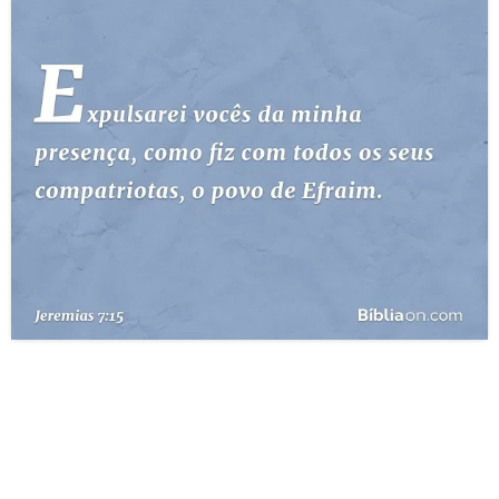
10 MANDAMENTOS
ESTUDOS BÍBLICOS
ESBOÇOS DE PREGAÇÃO
TEMAS
PERGUNTE À BÍBLIA
IA
TERMO BÍBLICO
JOGOS
QUEM SOMOS
LOJA BÍBLIAON