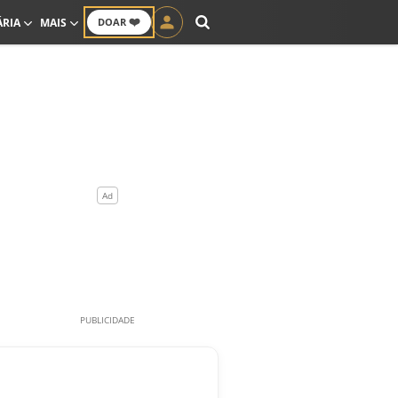
❤️
ÁRIA
MAIS
DOAR