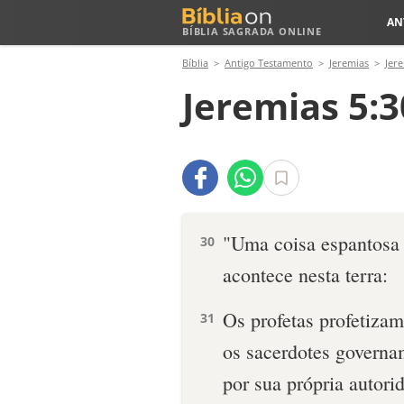
AN
BÍBLIA SAGRADA ONLINE
Bíblia
Antigo Testamento
Jeremias
Jer
Jeremias 5:3
"Uma coisa espantosa 
30
acontece nesta terra:
Os profetas profetizam
31
os sacerdotes govern
por sua própria autori