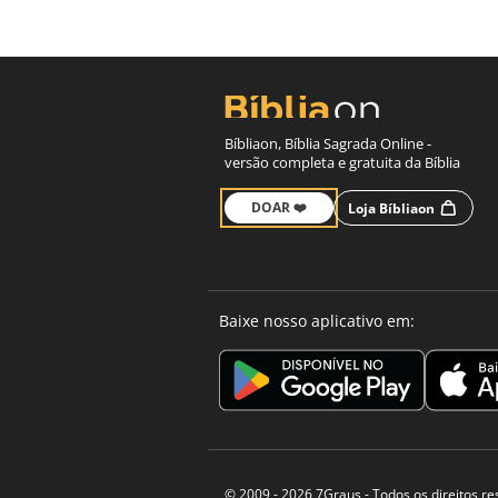
Bíbliaon, Bíblia Sagrada Online -
versão completa e gratuita da Bíblia
DOAR ❤️
Loja Bíbliaon
Baixe nosso aplicativo em:
© 2009 - 2026
7Graus
- Todos os direitos r