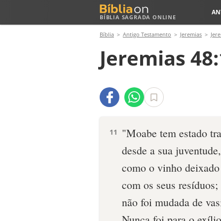
AN
BÍBLIA SAGRADA ONLINE
Bíblia
Antigo Testamento
Jeremias
Jer
Jeremias 48:
"Moabe tem estado tra
11
desde a sua juventude,
como o vinho deixado
com os seus resíduos;
não foi mudada de vas
Nunca foi para o exílio