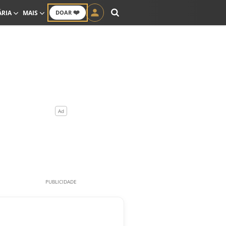
❤️
ÁRIA
MAIS
DOAR