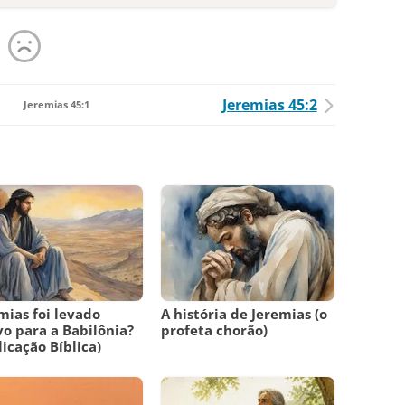
Jeremias 45:2
Jeremias 45:1
mias foi levado
A história de Jeremias (o
vo para a Babilônia?
profeta chorão)
licação Bíblica)