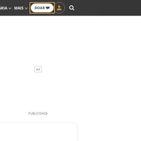
❤️
ÁRIA
MAIS
DOAR