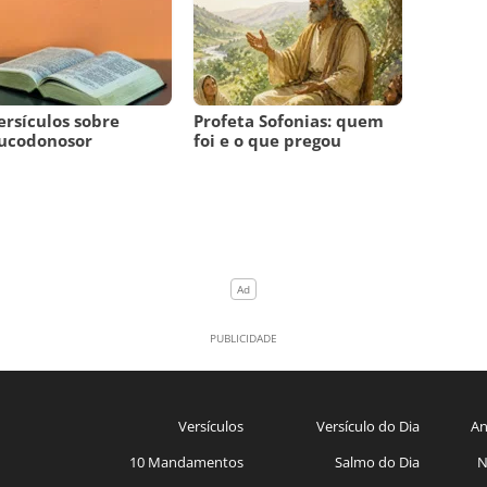
ersículos sobre
Profeta Sofonias: quem
ucodonosor
foi e o que pregou
Versículos
Versículo do Dia
An
10 Mandamentos
Salmo do Dia
N