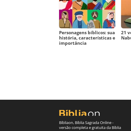
Personagens bíblicos: sua
21 v
história, características e
Nab
importância
Bíbliaon, Bíblia Sagrada Online -
versão completa e gratuita da Bíblia