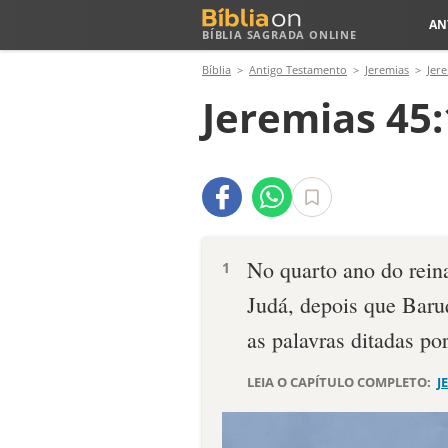
AN
BÍBLIA SAGRADA ONLINE
Bíblia
Antigo Testamento
Jeremias
Jer
Jeremias 45:
No quarto ano do reina
1
Judá, depois que Baruq
as palavras ditadas por
LEIA O CAPÍTULO COMPLETO:
J