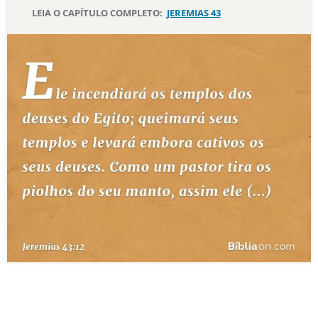
LEIA O CAPÍTULO COMPLETO:
JEREMIAS 43
10 MANDAMENTOS
ESTUDOS BÍBLICOS
ESBOÇOS DE PREGAÇÃO
TEMAS
PERGUNTE À BÍBLIA
IA
TERMO BÍBLICO
JOGOS
QUEM SOMOS
LOJA BÍBLIAON