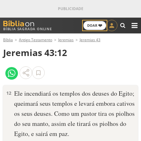
❤️
DOAR
BÍBLIA SAGRADA ONLINE
M
Bíblia
Antigo Testamento
Jeremias
Jeremias 43
ANTIGO TESTAMENTO
Jeremias 43:12
NOVO TESTAMENTO
VERSÍCULOS
VERSÍCULO DO DIA
Ele incendiará os tem­plos dos deuses do Egito;
12
queimará seus templos e levará embora cativos
PALAVRA DO DIA
os seus deuses. Como um pastor tira os piolhos
SALMO DO DIA
do seu manto, assim ele tirará os piolhos do
Egito, e sairá em paz.
DEVOCIONAL DIÁRIO