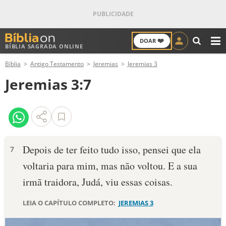
❤️
DOAR
BÍBLIA SAGRADA ONLINE
M
Bíblia
Antigo Testamento
Jeremias
Jeremias 3
ANTIGO TESTAMENTO
Jeremias 3:7
NOVO TESTAMENTO
VERSÍCULOS
VERSÍCULO DO DIA
Depois de ter feito tudo isso, pensei que ela
7
voltaria para mim, mas não vol­tou. E a sua
PALAVRA DO DIA
irmã traidora, Judá, viu essas coi­sas.
SALMO DO DIA
LEIA O CAPÍTULO COMPLETO:
JEREMIAS 3
DEVOCIONAL DIÁRIO