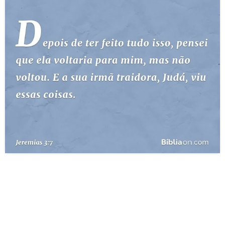
10 MANDAMENTOS
ESTUDOS BÍBLICOS
ESBOÇOS DE PREGAÇÃO
TEMAS
PERGUNTE À BÍBLIA
IA
TERMO BÍBLICO
JOGOS
QUEM SOMOS
LOJA BÍBLIAON