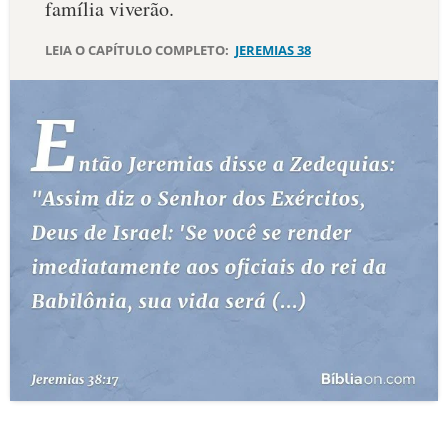
família viverão.
10 MANDAMENTOS
LEIA O CAPÍTULO COMPLETO:
JEREMIAS 38
ESTUDOS BÍBLICOS
ESBOÇOS DE PREGAÇÃO
TEMAS
PERGUNTE À BÍBLIA
IA
TERMO BÍBLICO
JOGOS
QUEM SOMOS
LOJA BÍBLIAON