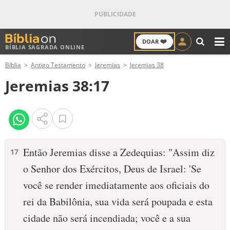
❤️
DOAR
BÍBLIA SAGRADA ONLINE
M
Bíblia
Antigo Testamento
Jeremias
Jeremias 38
ANTIGO TESTAMENTO
Jeremias 38:17
NOVO TESTAMENTO
VERSÍCULOS
VERSÍCULO DO DIA
Então Jeremias disse a Zedequias: "Assim diz
17
o Senhor dos Exércitos, Deus de Israel: 'Se
PALAVRA DO DIA
você se render imediatamente aos oficia­is do
SALMO DO DIA
rei da Babilônia, sua vida será poupada e esta
cidade não será incendiada; você e a sua
DEVOCIONAL DIÁRIO