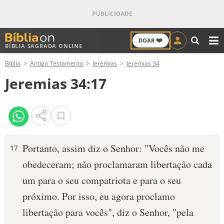
❤️
DOAR
BÍBLIA SAGRADA ONLINE
M
Bíblia
Antigo Testamento
Jeremias
Jeremias 34
ANTIGO TESTAMENTO
Jeremias 34:17
NOVO TESTAMENTO
VERSÍCULOS
VERSÍCULO DO DIA
Portanto, assim diz o Senhor: "Vocês não me
17
obedeceram; não proclamaram liberta­ção cada
PALAVRA DO DIA
um para o seu compatriota e para o seu
SALMO DO DIA
próximo. Por isso, eu agora proclamo
libertação para vocês", diz o Senhor, "pela
DEVOCIONAL DIÁRIO