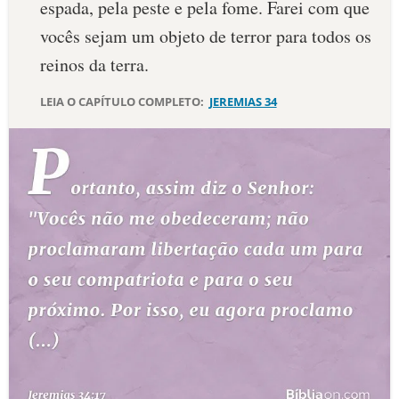
espa­da, pela peste e pela fome. Farei com que
10 MANDAMENTOS
vocês sejam um objeto de terror para todos os
reinos da terra.
ESTUDOS BÍBLICOS
LEIA O CAPÍTULO COMPLETO:
JEREMIAS 34
ESBOÇOS DE PREGAÇÃO
TEMAS
PERGUNTE À BÍBLIA
IA
TERMO BÍBLICO
JOGOS
QUEM SOMOS
LOJA BÍBLIAON