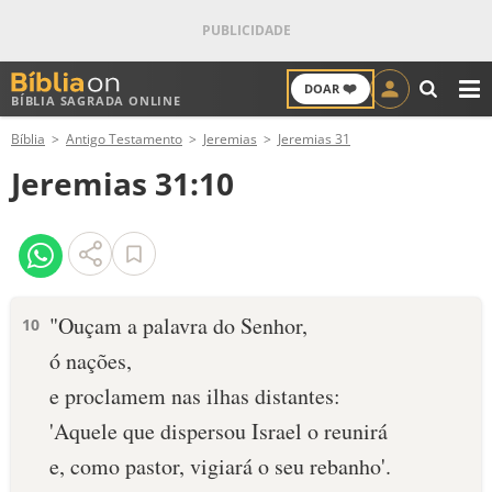
❤️
DOAR
BÍBLIA SAGRADA ONLINE
M
Bíblia
Antigo Testamento
Jeremias
Jeremias 31
ANTIGO TESTAMENTO
Jeremias 31:10
NOVO TESTAMENTO
VERSÍCULOS
VERSÍCULO DO DIA
"Ouçam a palavra do Senhor,
10
ó nações,
PALAVRA DO DIA
e proclamem nas ilhas distantes:
SALMO DO DIA
'Aquele que dispersou Israel o reunirá
e, como pastor, vigiará o seu rebanho'.
DEVOCIONAL DIÁRIO