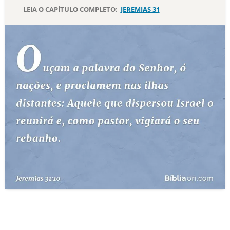
LEIA O CAPÍTULO COMPLETO:
JEREMIAS 31
10 MANDAMENTOS
ESTUDOS BÍBLICOS
ESBOÇOS DE PREGAÇÃO
TEMAS
PERGUNTE À BÍBLIA
IA
TERMO BÍBLICO
JOGOS
QUEM SOMOS
LOJA BÍBLIAON