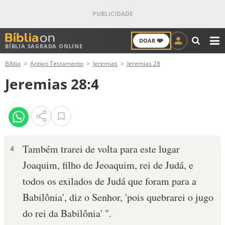
❤️
DOAR
BÍBLIA SAGRADA ONLINE
M
Bíblia
Antigo Testamento
Jeremias
Jeremias 28
ANTIGO TESTAMENTO
Jeremias 28:4
NOVO TESTAMENTO
VERSÍCULOS
VERSÍCULO DO DIA
Também trarei de volta para este lugar
4
Joaquim, filho de Jeoa­quim, rei de Judá, e
PALAVRA DO DIA
todos os exilados de Judá que foram para a
SALMO DO DIA
Babilônia', diz o Senhor, 'pois quebrarei o jugo
do rei da Babilônia' ".
DEVOCIONAL DIÁRIO