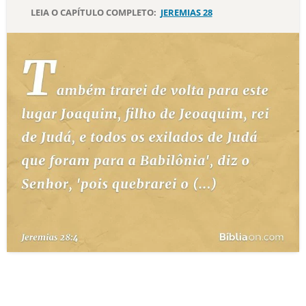
LEIA O CAPÍTULO COMPLETO:
JEREMIAS 28
10 MANDAMENTOS
ESTUDOS BÍBLICOS
ESBOÇOS DE PREGAÇÃO
TEMAS
PERGUNTE À BÍBLIA
IA
TERMO BÍBLICO
JOGOS
QUEM SOMOS
LOJA BÍBLIAON