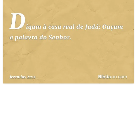
10 MANDAMENTOS
ESTUDOS BÍBLICOS
ESBOÇOS DE PREGAÇÃO
TEMAS
PERGUNTE À BÍBLIA
IA
TERMO BÍBLICO
JOGOS
QUEM SOMOS
LOJA BÍBLIAON