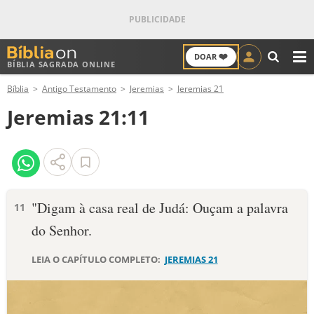
❤️
DOAR
BÍBLIA SAGRADA ONLINE
M
Bíblia
Antigo Testamento
Jeremias
Jeremias 21
ANTIGO TESTAMENTO
Jeremias 21:11
NOVO TESTAMENTO
VERSÍCULOS
VERSÍCULO DO DIA
"Digam à casa real de Judá: Ouçam a palavra
11
do Senhor.
PALAVRA DO DIA
LEIA O CAPÍTULO COMPLETO:
JEREMIAS 21
SALMO DO DIA
DEVOCIONAL DIÁRIO