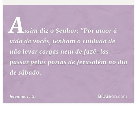
10 MANDAMENTOS
ESTUDOS BÍBLICOS
ESBOÇOS DE PREGAÇÃO
TEMAS
PERGUNTE À BÍBLIA
IA
TERMO BÍBLICO
JOGOS
QUEM SOMOS
LOJA BÍBLIAON