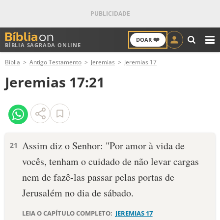
❤️
DOAR
BÍBLIA SAGRADA ONLINE
M
Bíblia
Antigo Testamento
Jeremias
Jeremias 17
ANTIGO TESTAMENTO
Jeremias 17:21
NOVO TESTAMENTO
VERSÍCULOS
VERSÍCULO DO DIA
Assim diz o Senhor: "Por amor à vida de
21
vocês, tenham o cuidado de não levar cargas
PALAVRA DO DIA
nem de fazê-las passar pelas portas de
SALMO DO DIA
Jerusalém no dia de sábado.
DEVOCIONAL DIÁRIO
LEIA O CAPÍTULO COMPLETO:
JEREMIAS 17