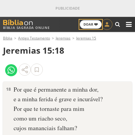
❤️
DOAR
BÍBLIA SAGRADA ONLINE
M
Bíblia
Antigo Testamento
Jeremias
Jeremias 15
ANTIGO TESTAMENTO
Jeremias 15:18
NOVO TESTAMENTO
VERSÍCULOS
VERSÍCULO DO DIA
Por que é permanente a minha dor,
18
e a minha ferida é grave e incurável?
PALAVRA DO DIA
Por que te tornaste para mim
SALMO DO DIA
como um riacho seco,
cujos mananciais falham?
DEVOCIONAL DIÁRIO