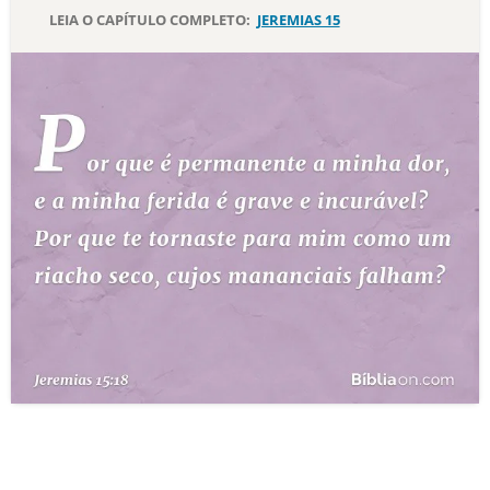
LEIA O CAPÍTULO COMPLETO:
JEREMIAS 15
10 MANDAMENTOS
ESTUDOS BÍBLICOS
ESBOÇOS DE PREGAÇÃO
TEMAS
PERGUNTE À BÍBLIA
IA
TERMO BÍBLICO
JOGOS
QUEM SOMOS
LOJA BÍBLIAON