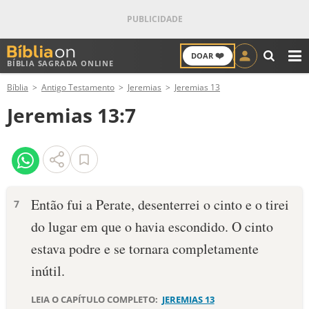
❤️
DOAR
BÍBLIA SAGRADA ONLINE
M
Bíblia
Antigo Testamento
Jeremias
Jeremias 13
ANTIGO TESTAMENTO
Jeremias 13:7
NOVO TESTAMENTO
VERSÍCULOS
VERSÍCULO DO DIA
Então fui a Perate, desenterrei o cinto e o tirei
7
do lugar em que o havia escondido. O cinto
PALAVRA DO DIA
estava podre e se tornara completamente
SALMO DO DIA
inútil.
DEVOCIONAL DIÁRIO
LEIA O CAPÍTULO COMPLETO:
JEREMIAS 13