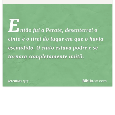
10 MANDAMENTOS
ESTUDOS BÍBLICOS
ESBOÇOS DE PREGAÇÃO
TEMAS
PERGUNTE À BÍBLIA
IA
TERMO BÍBLICO
JOGOS
QUEM SOMOS
LOJA BÍBLIAON